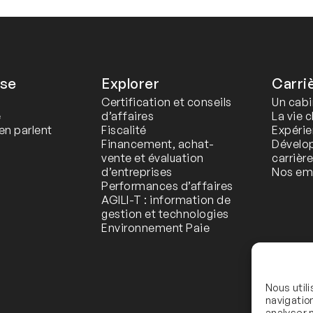
ise
Explorer
Carri
Certification et conseils
Un cabi
e
d’affaires
La vie 
en parlent
Fiscalité
Expérie
Financement, achat-
Dévelo
vente et évaluation
carrièr
d’entreprises
Nos em
Performances d’affaires
AGILI-T : information de
gestion et technologies
Environnement Paie
Nous util
navigatio
analyser n