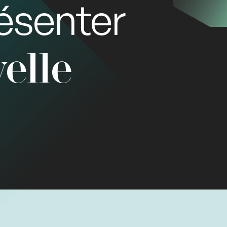
ésenter
elle