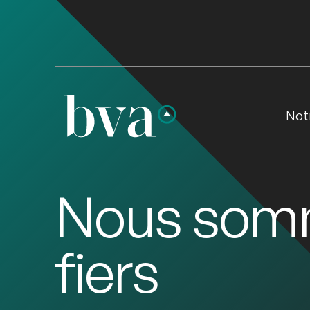
Not
Nous som
fiers