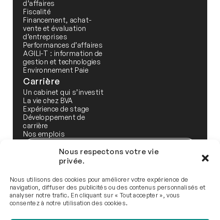
d’affaires
Fiscalité
Financement, achat-
vente et évaluation
d’entreprises
Performances d’affaires
AGILI-T : information de
gestion et technologies
Environnement Paie
Carrière
Un cabinet qui s’investit
La vie chez BVA
Expérience de stage
Développement de
carrière
Nos emplois
BVA Santé
Nous respectons votre vie
privée.
Infolettre
Nous utilisons des cookies pour améliorer votre expérience de
navigation, diffuser des publicités ou des contenus personnalisés et
analyser notre trafic. En cliquant sur « Tout accepter », vous
consentez à notre utilisation des cookies.