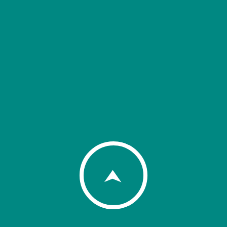
La possibilité de télétravail
Des congés pour raisons
personnelles et ou familiales
Un horaire estival de 4 jours par
semaine (non, on ne travaille pas le
vendredi!)
Du temps pour toi durant la période
des fêtes