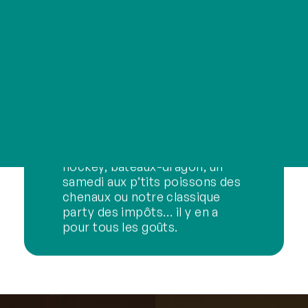
Des collègues qui
deviennent des
amis
Avec un club social aussi actif,
difficile de faire autrement!
Party estival, 5@7 bières et
saucisses, journée familiale
avec tournoi de balle, match de
hockey, bateaux-dragon, un
samedi aux p’tits poissons des
chenaux ou notre classique
party des impôts… il y en a
pour tous les goûts.