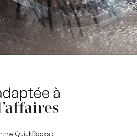
adaptée à
’affaires
omme QuickBooks :