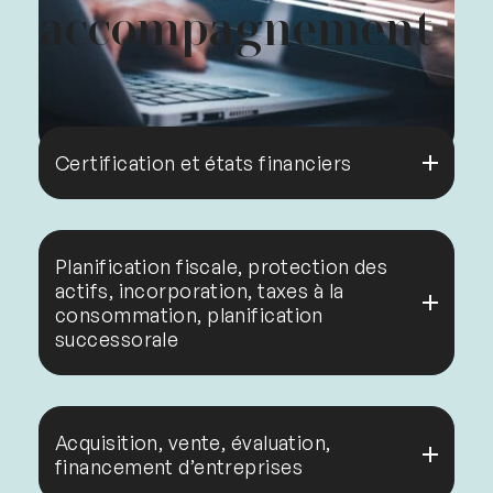
accompagnement
Certification et états financiers
Mission d’audit
Mission d’examen
Planification fiscale, protection des
Mission de compilation
actifs, incorporation, taxes à la
consommation, planification
Vérification diligente
successorale
Réorganisation corporative
Structure de protection d’actifs
Acquisition, vente, évaluation,
corporative ou personnelle
financement d’entreprises
Fiducies