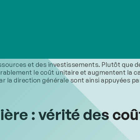
re question n’est pas « combien avons-nous ven
nt contemporain permet d’identifier la marge pa
e associé à certains segments. La direction peut
 marge », puis ajuster le portefeuille en cons
ressources et des investissements. Plutôt que de
durablement le coût unitaire et augmentent la 
ar la direction générale sont ainsi appuyées p
ière : vérité des coû