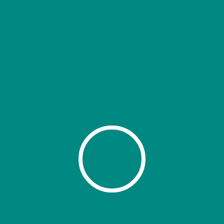
ns...
et
rateur
ation