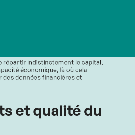
du? », mais « d’où viennent nos
r produit, par client et par canal, et
 ainsi distinguer les véritables
équence.
 répartir indistinctement le capital,
capacité économique, là où cela
ar des données financières et
ts et qualité du