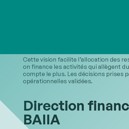
d’entreprise
Pour la direction générale, la premiè
profits? ». Un système de prix de revie
de mettre en lumière le coût de servic
créateurs de valeur des « mangeurs de
Cette vision facilite l’allocation des 
on finance les activités qui allègent 
compte le plus. Les décisions prises p
opérationnelles validées.
Direction financ
BAIIA