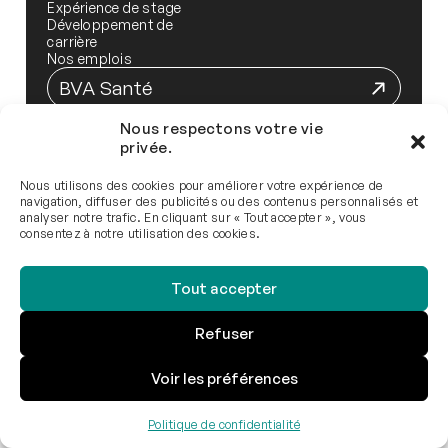
Expérience de stage
Développement de
carrière
Nos emplois
BVA Santé
Infolettre
Nous respectons votre vie
privée.
Nous utilisons des cookies pour améliorer votre expérience de
navigation, diffuser des publicités ou des contenus personnalisés et
analyser notre trafic. En cliquant sur « Tout accepter », vous
consentez à notre utilisation des cookies.
Tout accepter
Refuser
Politique de confidentialité
BVA 2026 © Tous droits réservés.
Une réalisation de
Voir les préférences
Imago Communication
Politique de confidentialité