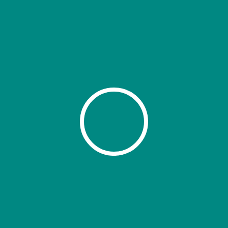
Pénurie de main-d’œuvre, inflation,
accélération de l’évolution technologique :
Assurer la performance financière de votre
entreprise tout en contrôlant vos risques n’a
probablement jamais été aussi important.
Pour naviguer à travers ces flots tumultueux,
la comptabilité de gestion s’inscrit comme
un véritable avantage concurrentiel.